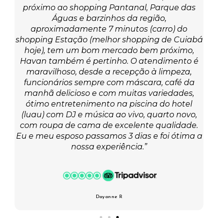
 o
próximo ao shopping Pantanal, Parque das
afé
Águas e barzinhos da região,
aproximadamente 7 minutos (carro) do
v
shopping Estação (melhor shopping de Cuiabá
hoje), tem um bom mercado bem próximo,
Havan também é pertinho. O atendimento é
r o
maravilhoso, desde a recepção à limpeza,
te
funcionários sempre com máscara, café da
ém
manhã delicioso e com muitas variedades,
dá
ótimo entretenimento na piscina do hotel
ho
o
(luau) com DJ e música ao vivo, quarto novo,
com roupa de cama de excelente qualidade.
ra
Eu e meu esposo passamos 3 dias e foi ótima a
nossa experiência.”
Dayanne R