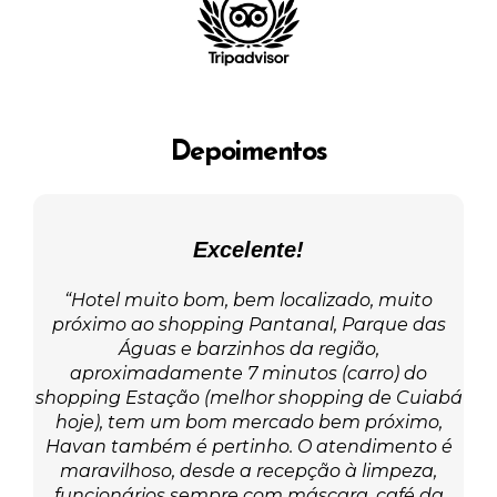
Depoimentos
Excelente!
s
“Hotel muito bom, bem localizado, muito
 o
próximo ao shopping Pantanal, Parque das
afé
Águas e barzinhos da região,
aproximadamente 7 minutos (carro) do
v
shopping Estação (melhor shopping de Cuiabá
hoje), tem um bom mercado bem próximo,
Havan também é pertinho. O atendimento é
r o
maravilhoso, desde a recepção à limpeza,
te
funcionários sempre com máscara, café da