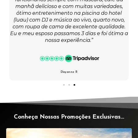
ém
manhã delicioso e com muitas variedades,
dá
ótimo entretenimento na piscina do hotel
ho
o
(luau) com DJ e música ao vivo, quarto novo,
com roupa de cama de excelente qualidade.
ra
Eu e meu esposo passamos 3 dias e foi ótima a
nossa experiência.”
Dayanne R
Conheça Nossas Promoções Exclusivas...